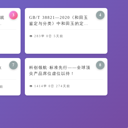
3
4
就
GB/T 38821—2020《和田玉
交
鉴定与分类》中和田玉的定义
及颜色特征解读
👁️ 283
💬 0
⏰ 5天前
7
8
伙
科创领航·标准先行——全球顶
尖产品席位虚位以待！
👁️ 1414
💬 0
⏰ 274天前
天前