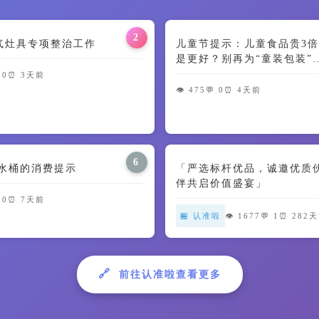
2
气灶具专项整治工作
儿童节提示：儿童食品贵3倍
是更好？别再为“童装包装”
智商税了🍼
 0
⏰ 3天前
👁️ 475
💬 0
⏰ 4天前
6
用水桶的消费提示
「严选标杆优品，诚邀优质
伴共启价值盛宴」
 0
⏰ 7天前
🏪 认准啦
👁️ 1677
💬 1
⏰ 282
🔗
前往认准啦查看更多