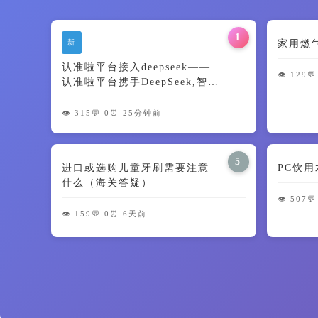
1
新
家用燃
认准啦平台接入deepseek——
👁️ 129
💬
认准啦平台携手DeepSeek,智能
升级,精准无忧!
👁️ 315
💬 0
⏰ 25分钟前
5
进口或选购儿童牙刷需要注意
PC饮
什么（海关答疑）
👁️ 507
💬
👁️ 159
💬 0
⏰ 6天前