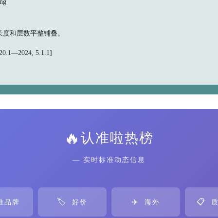
ng
长度和层数平整铺叠。
.1—2024, 5.1.1]
🔥
认准啦热榜
— 实时标准动态信息
🏷️
✈️
📋
准品牌
好价
海外
质