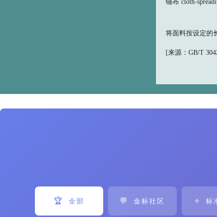
铺布 cloth-spreadi
将面料按设定的
[来源：GB/T 30420
🏆
💬
⭐
全部
金标社区
标