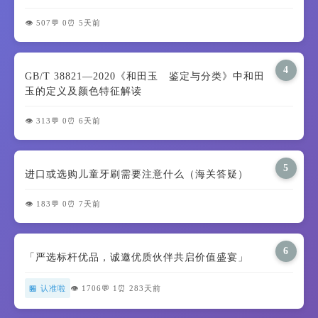
👁️ 507
💬 0
⏰ 5天前
4
GB/T 38821—2020《和田玉 鉴定与分类》中和田
玉的定义及颜色特征解读
👁️ 313
💬 0
⏰ 6天前
5
进口或选购儿童牙刷需要注意什么（海关答疑）
👁️ 183
💬 0
⏰ 7天前
6
「严选标杆优品，诚邀优质伙伴共启价值盛宴」
🏪 认准啦
👁️ 1706
💬 1
⏰ 283天前