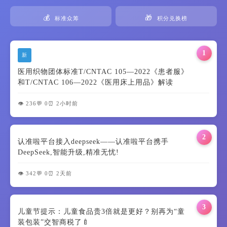
💰
🎁
标准众筹
积分兑换榜
1
新
医用织物团体标准T/CNTAC 105—2022《患者服》
和T/CNTAC 106—2022《医用床上用品》解读
👁️ 236
💬 0
⏰ 2小时前
2
认准啦平台接入deepseek——认准啦平台携手
DeepSeek,智能升级,精准无忧!
👁️ 342
💬 0
⏰ 2天前
3
儿童节提示：儿童食品贵3倍就是更好？别再为“童
装包装”交智商税了🍼