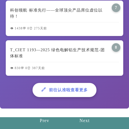
7
科创领航·标准先行——全球顶尖产品席位虚位以
待！
👁️ 1438
💬 0
⏰ 275天前
8
T_CIET 1193—2025 绿色电解铝生产技术规范-团
体标准
👁️ 830
💬 0
⏰ 387天前
🔗
前往认准啦查看更多
Prev
Next