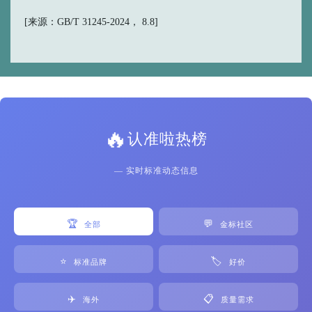
[来源：GB/T 31245-2024， 8.8]
🔥
认准啦热榜
— 实时标准动态信息
🏆
💬
全部
金标社区
⭐
🏷️
标准品牌
好价
✈️
📋
海外
质量需求