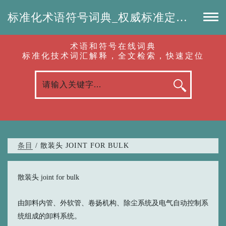
标准化术语符号词典_权威标准定义_专业词汇查询-认准啦（RenZhunLa.com）
术语和符号在线词典
标准化技术词汇解释，全文检索，快速定位
条目
/ 散装头 JOINT FOR BULK
散装头 joint for bulk
由卸料内管、外软管、卷扬机构、除尘系统及电气自动控制系
统组成的卸料系统。