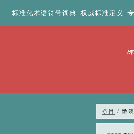
标准化术语符号词典_权威标准定义_专业词
条目
/ 散装