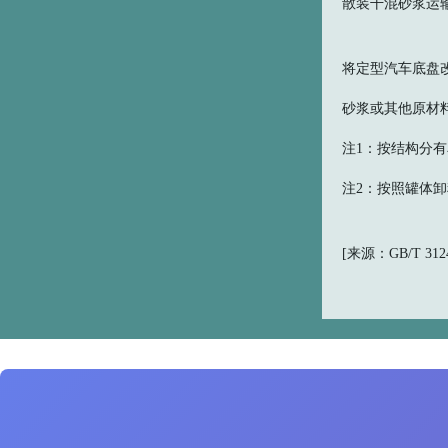
散装干混砂浆运输车 bul
将定型汽车底盘
砂浆或其他原材
注1：按结构分
注2：按照罐体
[来源：GB/T 3124