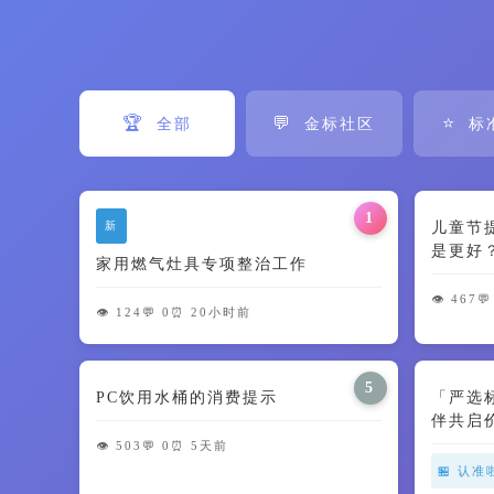
🏆
💬
⭐
全部
金标社区
标
1
新
儿童节
是更好
家用燃气灶具专项整治工作
智商税了
👁️ 467
💬
👁️ 124
💬 0
⏰ 20小时前
5
PC饮用水桶的消费提示
「严选
伴共启
👁️ 503
💬 0
⏰ 5天前
🏪 认准