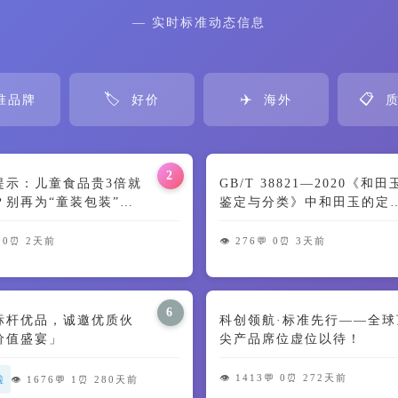
— 实时标准动态信息
🏷️
✈️
📋
准品牌
好价
海外
质
2
提示：儿童食品贵3倍就
GB/T 38821—2020《和
？别再为“童装包装”交
鉴定与分类》中和田玉的定
🍼
及颜色特征解读
 0
⏰ 2天前
👁️ 276
💬 0
⏰ 3天前
6
标杆优品，诚邀优质伙
科创领航·标准先行——全球
价值盛宴」
尖产品席位虚位以待！
👁️ 1413
💬 0
⏰ 272天前
啦
👁️ 1676
💬 1
⏰ 280天前