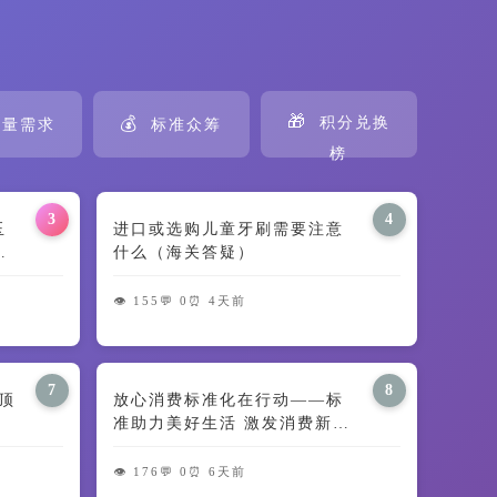
🎁
💰
积分兑换
量需求
标准众筹
榜
3
4
田玉
进口或选购儿童牙刷需要注意
义
什么（海关答疑）
👁️ 155
💬 0
⏰ 4天前
7
8
顶
放心消费标准化在行动——标
准助力美好生活 激发消费新动
能
👁️ 176
💬 0
⏰ 6天前