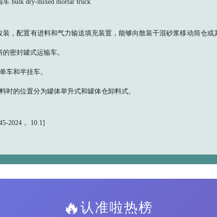
k dry-mixed mortar truck
改装，配置有进料和气力输送填充装置，能够向散装干混砂浆移动筒仓或
料的密封罐式运输车。
有单车和半挂车。
卸料时的位置分为罐体举升式和罐体仓卸料式。
5-2024， 10.1]
🔥
认准啦热榜