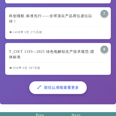
7
科创领航·标准先行——全球顶尖产品席位虚位以
待！
👁️ 1438
💬 0
⏰ 275天前
8
T_CIET 1193—2025 绿色电解铝生产技术规范-团
体标准
👁️ 830
💬 0
⏰ 387天前
🔗
前往认准啦查看更多
Prev
Next