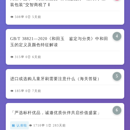
装包装”交智商税了🍼
👁️ 508
💬 0
⏰ 5天前
4
GB/T 38821—2020《和田玉 鉴定与分类》中和田
玉的定义及颜色特征解读
👁️ 315
💬 0
⏰ 6天前
5
进口或选购儿童牙刷需要注意什么（海关答疑）
👁️ 185
💬 0
⏰ 7天前
6
「严选标杆优品，诚邀优质伙伴共启价值盛宴」
🏪 认准啦
👁️ 1710
💬 1
⏰ 283天前