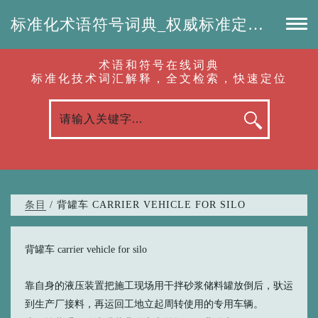
标准化术语符号词典_权威标准定义_专业词汇查询-认准啦（RenZhunLa.com）
术语和符号在线词典
标准化技术词汇解释，全文检索，快速定位
条目
/ 背罐车 CARRIER VEHICLE FOR SILO
背罐车 carrier vehicle for silo
靠自身的液压装置把施工现场用干拌砂浆储料罐放倒后，驮运
到生产厂接料，再运回工地立起周转使用的专用车辆。