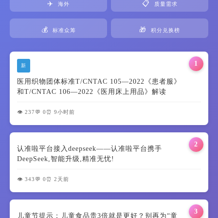
✈️
📋
海外
质量需求
💰
🎁
标准众筹
积分兑换榜
1
新
医用织物团体标准T/CNTAC 105—2022《患者服》
和T/CNTAC 106—2022《医用床上用品》解读
👁️ 237
💬 0
⏰ 9小时前
2
认准啦平台接入deepseek——认准啦平台携手
DeepSeek,智能升级,精准无忧!
👁️ 343
💬 0
⏰ 2天前
3
儿童节提示：儿童食品贵3倍就是更好？别再为“童