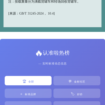
注：按载重量分为满载背罐车和转场回收背罐车。
[来源：GB/T 31245-2024， 10.4]
🔥
认准啦热榜
— 实时标准动态信息
🏆
💬
全部
金标社区
⭐
🏷️
标准品牌
好价