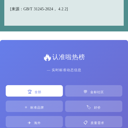
[来源：GB/T 31245-2024， 4.2.2]
🔥
认准啦热榜
— 实时标准动态信息
🏆
💬
全部
金标社区
⭐
🏷️
标准品牌
好价
✈️
📋
海外
质量需求