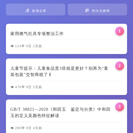
💰
🎁
标准众筹
积分兑换榜
1
家用燃气灶具专项整治工作
👁️ 124
💬 0
⏰ 2天前
2
儿童节提示：儿童食品贵3倍就是更好？别再为“童
装包装”交智商税了🍼
👁️ 470
💬 0
⏰ 3天前
3
GB/T 38821—2020《和田玉 鉴定与分类》中和田
玉的定义及颜色特征解读
👁️ 280
💬 0
⏰ 4天前