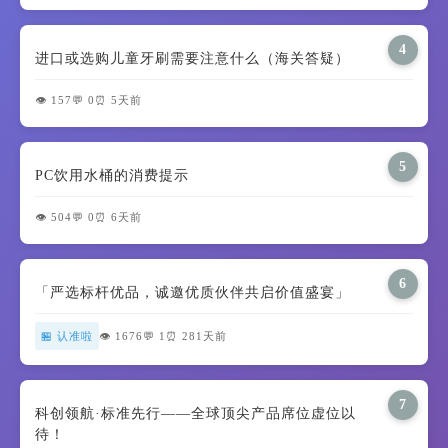
4
进口或选购儿童牙刷需要注意什么（海关答疑）
👁️ 157
💬 0
⏰ 5天前
5
PC饮用水桶的消费提示
👁️ 504
💬 0
⏰ 6天前
6
「严选标杆优品，诚邀优质伙伴共启价值盛宴」
🏪 认准啦
👁️ 1676
💬 1
⏰ 281天前
7
科创领航·标准先行——全球顶尖产品席位虚位以
待！