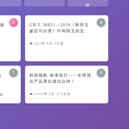
榜
3
4
就
GB/T 38821—2020《和田玉
交
鉴定与分类》中和田玉的定义
及颜色特征解读
👁️ 283
💬 0
⏰ 5天前
7
8
伙
科创领航·标准先行——全球顶
尖产品席位虚位以待！
👁️ 1414
💬 0
⏰ 274天前
天前