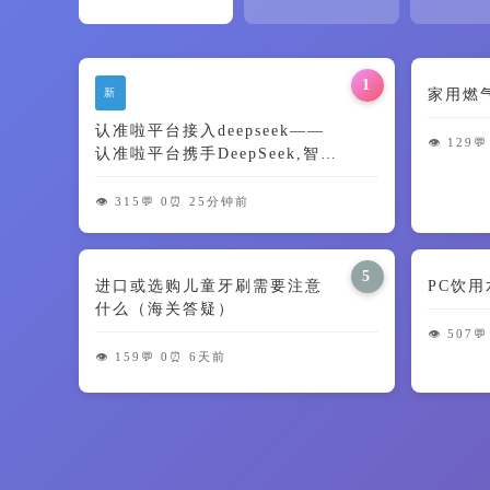
1
新
家用燃
认准啦平台接入deepseek——
👁️ 129
💬
认准啦平台携手DeepSeek,智能
升级,精准无忧!
👁️ 315
💬 0
⏰ 25分钟前
5
进口或选购儿童牙刷需要注意
PC饮
什么（海关答疑）
👁️ 507
💬
👁️ 159
💬 0
⏰ 6天前