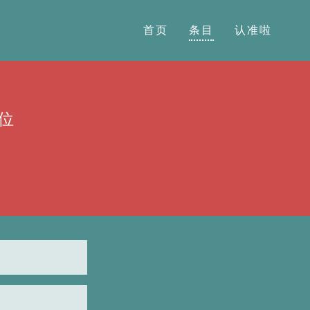
首页
条目
认准啦
位
R