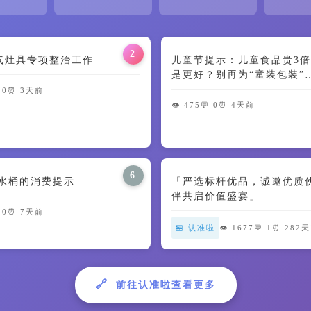
2
气灶具专项整治工作
儿童节提示：儿童食品贵3倍
是更好？别再为“童装包装”
智商税了🍼
 0
⏰ 3天前
👁️ 475
💬 0
⏰ 4天前
6
用水桶的消费提示
「严选标杆优品，诚邀优质
伴共启价值盛宴」
 0
⏰ 7天前
🏪 认准啦
👁️ 1677
💬 1
⏰ 282
🔗
前往认准啦查看更多