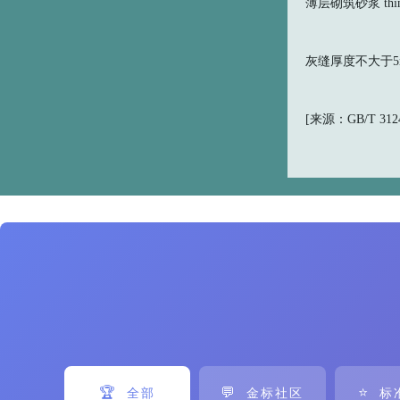
薄层砌筑砂浆 thin-la
灰缝厚度不大于5
[来源：GB/T 31245
🏆
💬
⭐
全部
金标社区
标