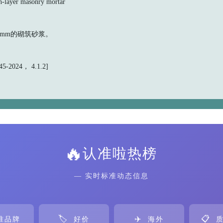
yer masonry mortar
mm的砌筑砂浆。
-2024， 4.1.2]
🔥
认准啦热榜
— 实时标准动态信息
🏷️
✈️
📋
准品牌
好价
海外
质