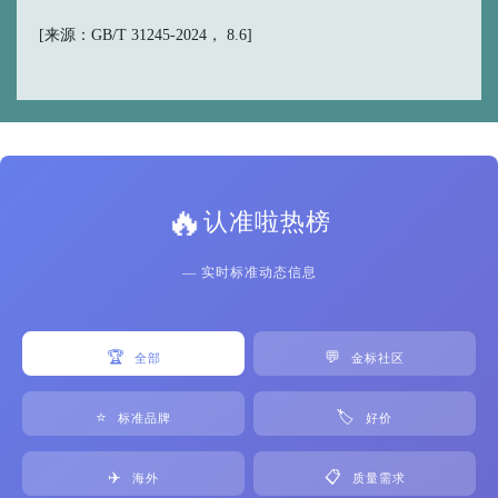
[来源：GB/T 31245-2024， 8.6]
🔥
认准啦热榜
— 实时标准动态信息
🏆
💬
全部
金标社区
⭐
🏷️
标准品牌
好价
✈️
📋
海外
质量需求