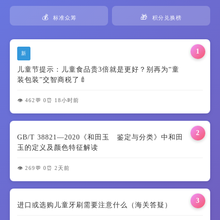
💰
🎁
标准众筹
积分兑换榜
1
新
儿童节提示：儿童食品贵3倍就是更好？别再为“童
装包装”交智商税了🍼
👁️ 462
💬 0
⏰ 18小时前
2
GB/T 38821—2020《和田玉 鉴定与分类》中和田
玉的定义及颜色特征解读
👁️ 269
💬 0
⏰ 2天前
3
进口或选购儿童牙刷需要注意什么（海关答疑）