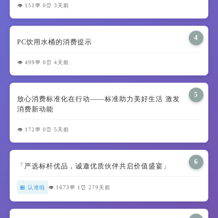
👁️ 151
💬 0
⏰ 3天前
4
PC饮用水桶的消费提示
👁️ 499
💬 0
⏰ 4天前
5
放心消费标准化在行动——标准助力美好生活 激发
消费新动能
👁️ 172
💬 0
⏰ 5天前
6
「严选标杆优品，诚邀优质伙伴共启价值盛宴」
🏪 认准啦
👁️ 1673
💬 1
⏰ 279天前