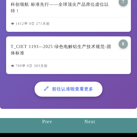
7
科创领航·标准先行——全球顶尖产品席位虚位以
待！
👁️ 1412
💬 0
⏰ 271天前
8
T_CIET 1193—2025 绿色电解铝生产技术规范-团
体标准
👁️ 799
💬 0
⏰ 383天前
🔗
前往认准啦查看更多
Prev
Next