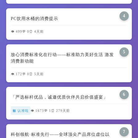
4
PC饮用水桶的消费提示
👁️ 499
💬 0
⏰ 4天前
5
放心消费标准化在行动——标准助力美好生活 激发
消费新动能
👁️ 172
💬 0
⏰ 5天前
6
「严选标杆优品，诚邀优质伙伴共启价值盛宴」
🏪 认准啦
👁️ 1673
💬 1
⏰ 279天前
7
科创领航·标准先行——全球顶尖产品席位虚位以