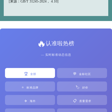
[来源：GB/T 31245-2024， 4.10]
🔥
认准啦热榜
— 实时标准动态信息
🏆
💬
全部
金标社区
⭐
🏷️
标准品牌
好价
✈️
📋
海外
质量需求