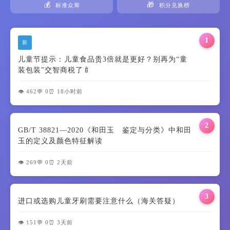
💰
🎁
标准众筹
积分兑换榜
1
新
儿童节提示：儿童食品贵3倍就是更好？别再为“童
装包装”交智商税了🍼
👁️ 462
💬 0
⏰ 18小时前
2
GB/T 38821—2020《和田玉 鉴定与分类》中和田
玉的定义及颜色特征解读
👁️ 269
💬 0
⏰ 2天前
3
进口或选购儿童牙刷需要注意什么（海关答疑）
👁️ 151
💬 0
⏰ 3天前