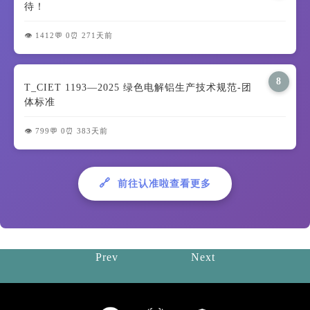
待！
👁️ 1412
💬 0
⏰ 271天前
8
T_CIET 1193—2025 绿色电解铝生产技术规范-团
体标准
👁️ 799
💬 0
⏰ 383天前
🔗
前往认准啦查看更多
Prev
Next