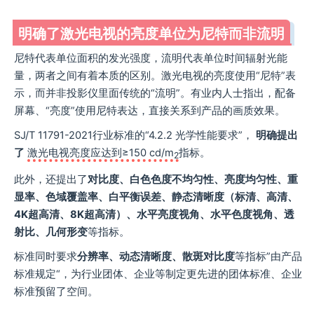
明确了激光电视的亮度单位为尼特而非流明
尼特代表单位面积的发光强度，流明代表单位时间辐射光能
量，两者之间有着本质的区别。激光电视的亮度使用“尼特”表
示，而并非投影仪里面传统的“流明”。有业内人士指出，配备
屏幕、“亮度”使用尼特表达，直接关系到产品的画质效果。
SJ/T 11791-2021行业标准的“4.2.2 光学性能要求”，
明确提出
了
激光电视亮度应达到≥150 cd/m
指标。
2
此外，还提出了
对比度、白色色度不均匀性、亮度均匀性、重
显率、色域覆盖率、白平衡误差、静态清晰度（标清、高清、
4K超高清、8K超高清）、水平亮度视角、水平色度视角、透
射比、几何形变
等指标。
标准同时要求
分辨率、动态清晰度、散斑对比度
等指标”由产品
标准规定“，为行业团体、企业等制定更先进的团体标准、企业
标准预留了空间。