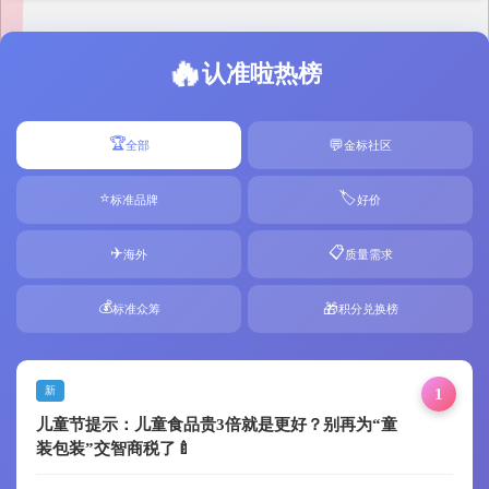
🔥
认准啦热榜
🏆
💬
全部
金标社区
⭐
🏷️
标准品牌
好价
✈️
📋
海外
质量需求
💰
🎁
标准众筹
积分兑换榜
新
1
儿童节提示：儿童食品贵3倍就是更好？别再为“童
装包装”交智商税了🍼