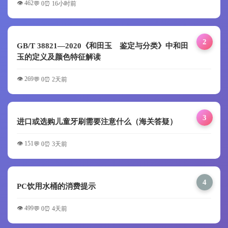
👁️ 462
💬 0
⏰ 16小时前
2
GB/T 38821—2020《和田玉 鉴定与分类》中和田
玉的定义及颜色特征解读
👁️ 269
💬 0
⏰ 2天前
3
进口或选购儿童牙刷需要注意什么（海关答疑）
👁️ 151
💬 0
⏰ 3天前
4
PC饮用水桶的消费提示
👁️ 499
💬 0
⏰ 4天前