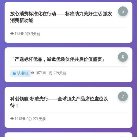
5
放心消费标准化在行动——标准助力美好生活 激发
消费新动能
👁️ 172
💬 0
⏰ 5天前
6
「严选标杆优品，诚邀优质伙伴共启价值盛宴」
👁️ 1673
🏪 认准啦
💬 1
⏰ 279天前
7
科创领航·标准先行——全球顶尖产品席位虚位以
待！
👁️ 1412
💬 0
⏰ 271天前