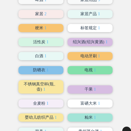
家居
2
家居产品
1
粳米
1
标签规定
1
活性炭
1
绍兴酒(绍兴黄酒)
1
白酒
1
电动牙刷
1
防晒衣
1
电视
1
不锈钢真空杯(瓶、
壶)
1
干果
1
全麦粉
1
富硒大米
1
婴幼儿纺织产品
1
籼米
1