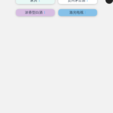
家具
1
贵州茅台酒
1
浓香型白酒
1
激光电视
1
不锈钢真空气压壶
1
婴童纺织产品
1
水井坊酒
1
清香型白酒
1
不锈钢真空饭盒
1
互助青稞酒
1
米香型白酒
1
不锈钢真空焖烧锅
1
西凤酒
1
浓酱兼香型白酒
1
牛栏山二锅头酒
1
芝麻香型白酒
1
严关东五加皮酒
1
馥郁香型白酒
1
五粮液酒
1
凤香型白酒
1