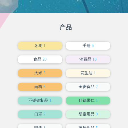
产品
牙刷
1
手册
5
食品
20
消费品
18
大米
5
花生油
1
面粉
6
全麦食品
2
不锈钢制品
1
什锦果仁
1
口罩
2
婴童用品
9
啤酒
1
家居用品
5