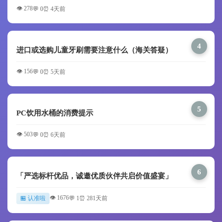
👁️ 278
💬 0
⏰ 4天前
4
进口或选购儿童牙刷需要注意什么（海关答疑）
👁️ 156
💬 0
⏰ 5天前
5
PC饮用水桶的消费提示
👁️ 503
💬 0
⏰ 6天前
6
「严选标杆优品，诚邀优质伙伴共启价值盛宴」
👁️ 1676
🏪 认准啦
💬 1
⏰ 281天前