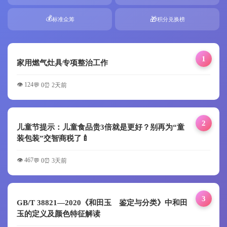
💰
🎁
标准众筹
积分兑换榜
1
家用燃气灶具专项整治工作
👁️ 124
💬 0
⏰ 2天前
2
儿童节提示：儿童食品贵3倍就是更好？别再为“童
装包装”交智商税了🍼
👁️ 467
💬 0
⏰ 3天前
3
GB/T 38821—2020《和田玉 鉴定与分类》中和田
玉的定义及颜色特征解读