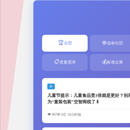
🏆
💬
全部
金标社区
📋
💰
质量需求
标准众筹
新
儿童节提示：儿童食品贵3倍就是更好？别
为“童装包装”交智商税了🍼
👁️ 462
💬 0
⏰ 18小时前