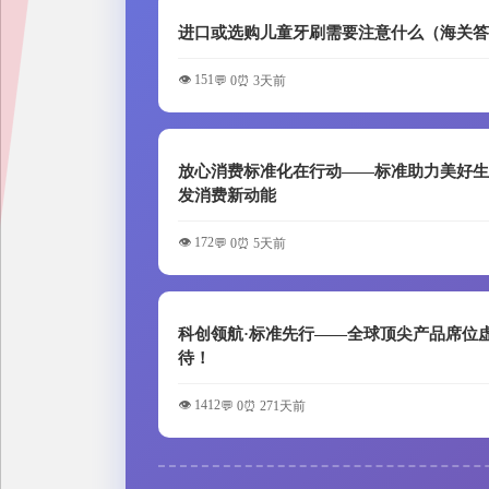
进口或选购儿童牙刷需要注意什么（海关
👁️ 151
💬 0
⏰ 3天前
放心消费标准化在行动——标准助力美好生
发消费新动能
👁️ 172
💬 0
⏰ 5天前
科创领航·标准先行——全球顶尖产品席位
待！
👁️ 1412
💬 0
⏰ 271天前