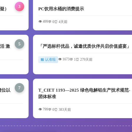
3
答疑）
PC饮用水桶的消费提示
👁️ 499
💬 0
⏰ 4天前
5
活 激
「严选标杆优品，诚邀优质伙伴共启价值盛宴」
👁️ 1673
🏪 认准啦
💬 1
⏰ 279天前
7
虚位以
T_CIET 1193—2025 绿色电解铝生产技术规范-
团体标准
👁️ 799
💬 0
⏰ 383天前