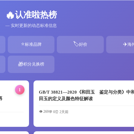
🔥
认准啦热榜
— 实时更新的动态标准信息
⭐
🏷️
✈️
标准品牌
好价
海
🎁
积分兑换榜
1
GB/T 38821—2020《和田玉 鉴定与分类》中
再
田玉的定义及颜色特征解读
👁️ 269
💬 0
⏰ 2天前