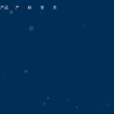
选产品
产
标
资
关
品
准
源
于
全部
全部
金标导航
平台简介
食品
国家标准
金标质量
版权声明
消费品
行业标准
产品监督抽查
时光轴
婴童用品
地方标准
老人用品
团体标准
家居用品
企业标准