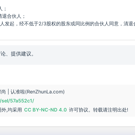
人；
清退合伙人；
伙人发起，经不低于2/3股权的股东或同比例的合伙人同意，清退
讨论、提供建议。
 认准啦(RenZhunLa.com)
/sel/57a552c1/
明外,均采用
CC BY-NC-ND 4.0
许可协议。转载请注明出处!