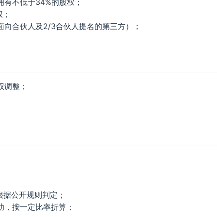
拥有不低于34%的股权；
权；
向合伙人及2/3合伙人提名的第三方）；
权调整；
根据公开规则判定；
助，按一定比率折算；