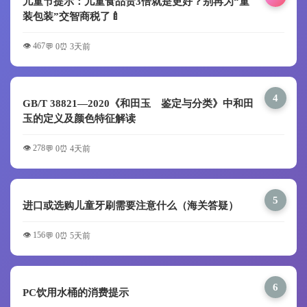
儿童节提示：儿童食品贵3倍就是更好？别再为“童
装包装”交智商税了🍼
👁️ 467
💬 0
⏰ 3天前
4
GB/T 38821—2020《和田玉 鉴定与分类》中和田
玉的定义及颜色特征解读
👁️ 278
💬 0
⏰ 4天前
5
进口或选购儿童牙刷需要注意什么（海关答疑）
👁️ 156
💬 0
⏰ 5天前
6
PC饮用水桶的消费提示