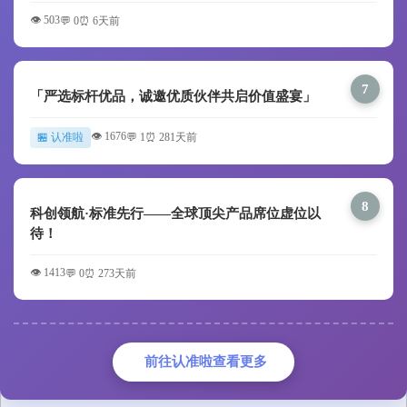
👁️ 503
💬 0
⏰ 6天前
7
「严选标杆优品，诚邀优质伙伴共启价值盛宴」
👁️ 1676
🏪 认准啦
💬 1
⏰ 281天前
8
科创领航·标准先行——全球顶尖产品席位虚位以
待！
👁️ 1413
💬 0
⏰ 273天前
前往认准啦查看更多