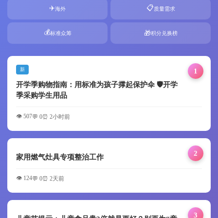
✈️
📋
海外
质量需求
💰
🎁
标准众筹
积分兑换榜
新
1
开学季购物指南：用标准为孩子撑起保护伞 🛡️开学
季采购学生用品
👁️ 507
💬 0
⏰ 2小时前
2
家用燃气灶具专项整治工作
👁️ 124
💬 0
⏰ 2天前
3