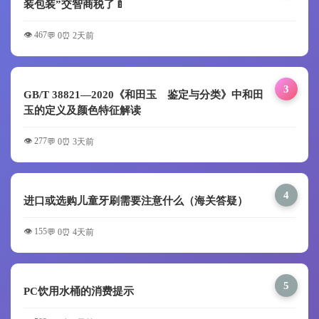
装包装”交智商税了🍼
👁️ 467
💬 0
⏰ 2天前
3
GB/T 38821—2020《和田玉 鉴定与分类》中和田
玉的定义及颜色特征解读
👁️ 277
💬 0
⏰ 3天前
4
进口或选购儿童牙刷需要注意什么（海关答疑）
👁️ 155
💬 0
⏰ 4天前
5
PC饮用水桶的消费提示