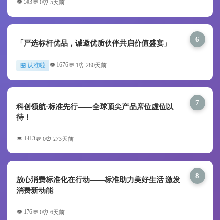
👁️ 503
💬 0
⏰ 5天前
6
「严选标杆优品，诚邀优质伙伴共启价值盛宴」
👁️ 1676
🏪 认准啦
💬 1
⏰ 280天前
7
科创领航·标准先行——全球顶尖产品席位虚位以
待！
👁️ 1413
💬 0
⏰ 273天前
8
放心消费标准化在行动——标准助力美好生活 激发
消费新动能
👁️ 176
💬 0
⏰ 6天前