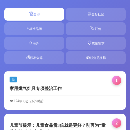
🏆
💬
全部
金标社区
⭐
🏷️
标准品牌
好价
✈️
📋
海外
质量需求
💰
🎁
标准众筹
积分兑换榜
新
1
家用燃气灶具专项整治工作
👁️ 124
💬 0
⏰ 23小时前
2
儿童节提示：儿童食品贵3倍就是更好？别再为“童