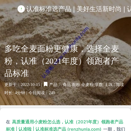
认准标准选产品 | 美好生活新时尚 | 认准啦
多吃全麦面粉更健康，选择全麦
粉，认准（2021年度）领跑者产
品标准
更新于：2022-10-15 |
产品：
食品
面粉
全麦粉
字数: 1.2k |
阅读
时长: 4分钟 |
今日阅读：
240
在
高质量通用小麦粉怎么选，认准（2021年度）领跑者产品
标准 | 认准啦 | 认准标准选产品 (renzhunla.com)
一期，我们