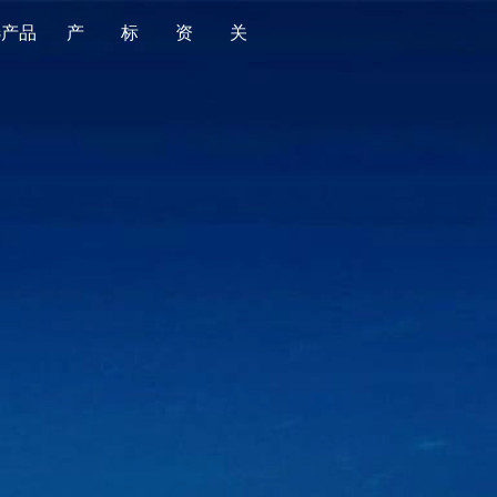
选产品
产
标
资
关
品
准
源
于
全部
全部
金标导航
平台简介
食品
国家标准
金标质量
版权声明
消费品
行业标准
产品监督抽查
时光轴
婴童用品
地方标准
老人用品
团体标准
家居用品
企业标准