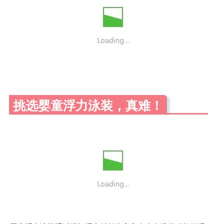
挑选婴童浮力泳装，真难！