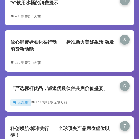
4
PC饮用水桶的消费提示
👁️ 499
💬 0
⏰ 4天前
5
放心消费标准化在行动——标准助力美好生活 激发
消费新动能
👁️ 173
💬 0
⏰ 5天前
6
「严选标杆优品，诚邀优质伙伴共启价值盛宴」
👁️ 1673
🏪 认准啦
💬 1
⏰ 279天前
7
科创领航·标准先行——全球顶尖产品席位虚位以
待！