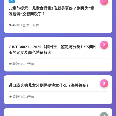
新
1
儿童节提示：儿童食品贵3倍就是更好？别再为“童
装包装”交智商税了🍼
👁️ 463
💬 0
⏰ 21小时前
2
GB/T 38821—2020《和田玉 鉴定与分类》中和田
玉的定义及颜色特征解读
👁️ 269
💬 0
⏰ 2天前
3
进口或选购儿童牙刷需要注意什么（海关答疑）
👁️ 151
💬 0
⏰ 3天前