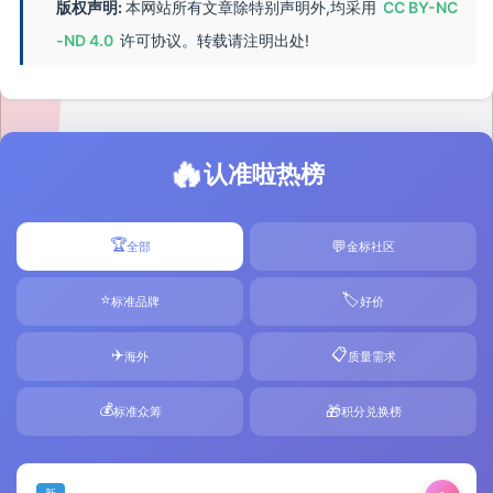
版权声明:
本网站所有文章除特别声明外,均采用
CC BY-NC
-ND 4.0
许可协议。转载请注明出处!
🔥
认准啦热榜
🏆
💬
全部
金标社区
⭐
🏷️
标准品牌
好价
✈️
📋
海外
质量需求
💰
🎁
标准众筹
积分兑换榜