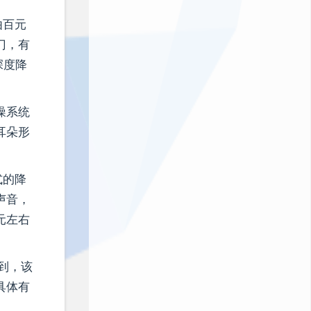
由百元
门，有
深度降
噪系统
耳朵形
。
式的降
声音，
元左右
到，该
具体有