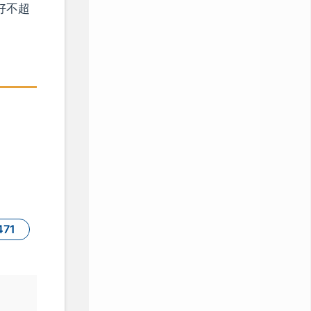
好不超
471