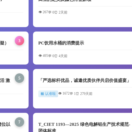
👁️ 267
💬 0
⏰ 2天前
3
答疑）
PC饮用水桶的消费提示
👁️ 495
💬 0
⏰ 4天前
5
活 激
「严选标杆优品，诚邀优质伙伴共启价值盛宴」
👁️ 1672
🏪 认准啦
💬 1
⏰ 279天前
7
虚位以
T_CIET 1193—2025 绿色电解铝生产技术规范-
团体标准