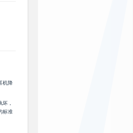
耳机降
孰坏，
的标准