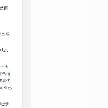
。然而，
中五成
续状态
用于头
有合适
或者优
企业已
挑选到