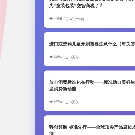
为“童装包装”交智商税了🍼
👁️ 460
💬 0
⏰ 43分钟前
进口或选购儿童牙刷需要注意什么（海关
👁️ 146
💬 0
⏰ 3天前
放心消费标准化在行动——标准助力美好生
发消费新动能
👁️ 167
💬 0
⏰ 5天前
科创领航·标准先行——全球顶尖产品席位
待！