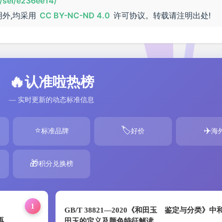
/sel/e236ee14/
明外,均采用
CC BY-NC-ND 4.0
许可协议。转载请注明出处!
🔥
认准啦热榜
— 实时更新的动态标准信息
⭐
🏷️
✈️
标准品牌
好价
海
🎁
积分兑换榜
1
GB/T 38821—2020《和田玉 鉴定与分类》中
再
田玉的定义及颜色特征解读