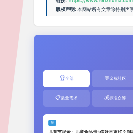
链接:
https://www.renzhunla.com
版权声明:
本网站所有文章除特别声
🏆
💬
全部
金标社区
📋
💰
质量需求
标准众筹
新
儿童节提示：儿童食品贵3倍就是更好？别