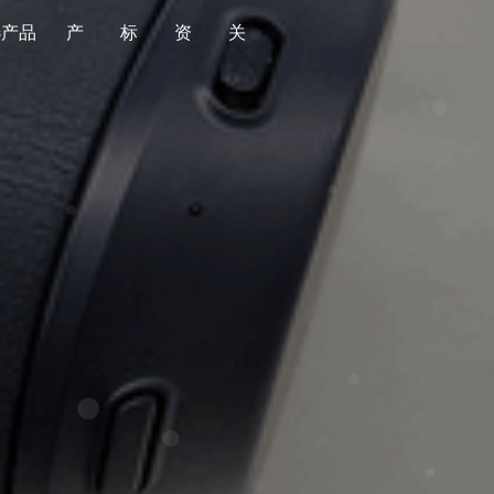
选产品
产
标
资
关
品
准
源
于
全部
全部
金标导航
平台简介
食品
国家标准
金标质量
版权声明
消费品
行业标准
产品监督抽查
时光轴
婴童用品
地方标准
老人用品
团体标准
家居用品
企业标准