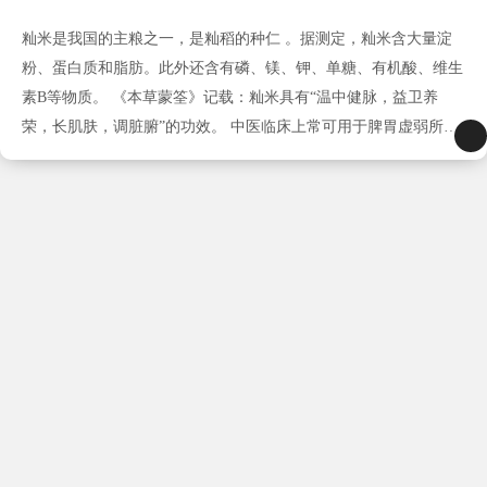
籼米是我国的主粮之一，是籼稻的种仁 。据测定，籼米含大量淀
粉、蛋白质和脂肪。此外还含有磷、镁、钾、单糖、有机酸、维生
素B等物质。 《本草蒙筌》记载：籼米具有“温中健脉，益卫养
荣，长肌肤，调脏腑”的功效。 中医临床上常可用于脾胃虚弱所致
的