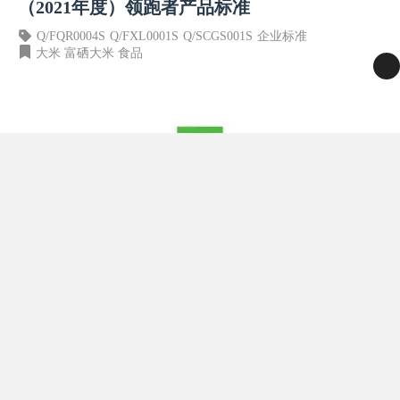
（2021年度）领跑者产品标准
Q/FQR0004S
Q/FXL0001S
Q/SCGS001S
企业标准
大米
富硒大米
食品
硒是人体必需的营养元素之一，硒缺乏可引发脱发、脱甲、皮肤疾
病、神经疾病和心脑血管疾病等，长期严重缺硒，还可能引发溶血
性贫血、肝硬化、克山病、白内障等疾病。 在日常饮食中食用富
硒大米，可以补充人体有机硒元素，提高人体免疫力，保护心脏、
肝脏机能