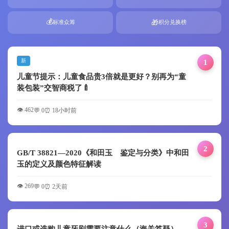
💰
🎁
标准众筹
积分兑换榜
新
1
儿童节提示：儿童食品贵3倍就是更好？别再为“童
装包装”交智商税了🍼
👁️ 462
💬 0
⏰ 18小时前
2
GB/T 38821—2020《和田玉 鉴定与分类》中和田
玉的定义及颜色特征解读
👁️ 269
💬 0
⏰ 2天前
3
进口或选购儿童牙刷需要注意什么（海关答疑）