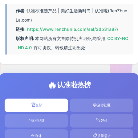
作者:
认准标准选产品 | 美好生活新时尚 | 认准啦(RenZhun
La.com)
链接:
https://www.renzhunla.com/sel/2db31a87/
版权声明:
本网站所有文章除特别声明外,均采用
CC BY-NC
-ND 4.0
许可协议。转载请注明出处!
🔥
认准啦热榜
🏆
💬
全部
金标社区
⭐
🏷️
标准品牌
好价
✈️
📋
海外
质量需求