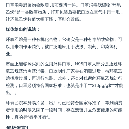
口罩消毒残留物会致癌 用前要抖一抖。口罩消毒残留物”环氧
乙烷”是一类致癌物质，打开包装后要把口罩在空气中甩一甩，
让环氧乙烷数值大幅下降，否则会致癌。
媒体给出的说法：
环氧乙烷是一种有机化合物，它确实是一种有毒的致癌物，可
以用来制作杀菌剂，被广泛地应用于洗涤、制药、印染等行
业。
市面上能够购买到的医用外科口罩、N95口罩大部分是通过环
氧乙烷蒸汽熏蒸消毒。口罩制作厂家会在消毒过后，待环氧乙
烷挥发过后，再进行包装。此外，还会对残留的环氧乙烷进行
检测，口罩必须符合国家标准，也就是小于**$10μg/g$**才能
出厂。
环氧乙烷本身易挥发，出厂时已经符合国家标准了，等到消费
者使用的时候又隔了一段时间，存在残留并且危害健康的可能
性，真的是”微乎其微”。
解析流言1