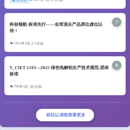
7
科创领航·标准先行——全球顶尖产品席位虚位以
待！
👁️ 1412
💬 0
⏰ 271天前
8
T_CIET 1193—2025 绿色电解铝生产技术规范-团体
标准
👁️ 799
💬 0
⏰ 383天前
前往认准啦查看更多