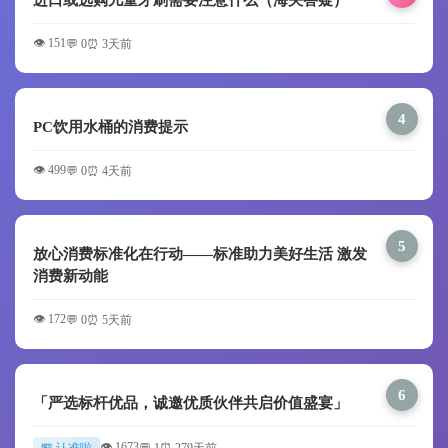
👁️ 151
💬 0
⏰ 3天前
4
PC饮用水桶的消费提示
👁️ 499
💬 0
⏰ 4天前
5
放心消费标准化在行动——标准助力美好生活 激发
消费新动能
👁️ 172
💬 0
⏰ 5天前
6
「严选标杆优品，诚邀优质伙伴共启价值盛宴」
👁️ 1673
🏪 认准啦
💬 1
⏰ 279天前