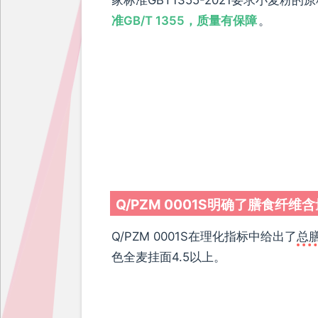
准GB/T 1355，质量有保障
。
Q/PZM 0001S明确了膳食纤维
Q/PZM 0001S在理化指标中给出了
总
色全麦挂面4.5以上。