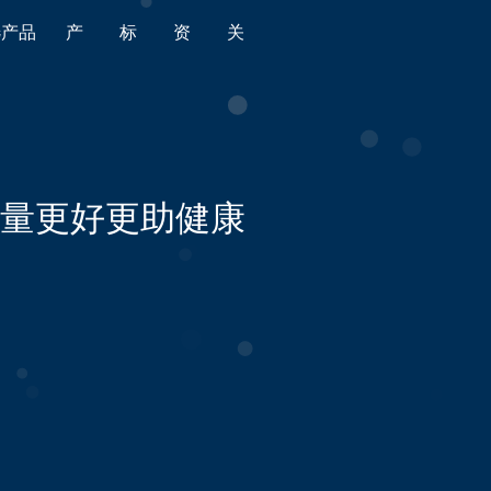
选产品
产
标
资
关
品
准
源
于
全部
全部
金标导航
平台简介
食品
国家标准
金标质量
版权声明
量更好更助健康
消费品
行业标准
产品监督抽查
时光轴
婴童用品
地方标准
老人用品
团体标准
家居用品
企业标准