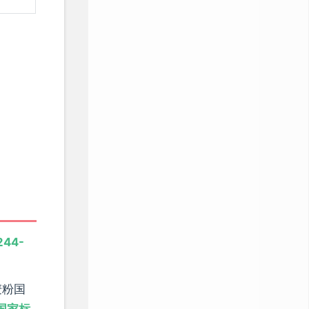
244-
麦粉国
国家标