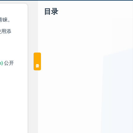
目录
青睐。
使用添
)
公开