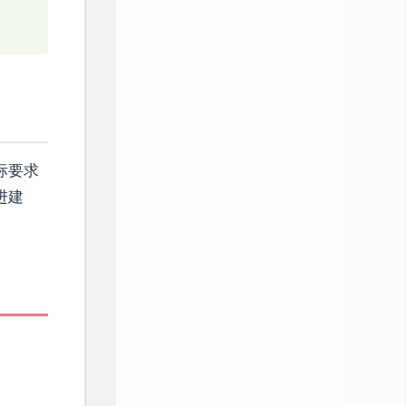
标要求
进建