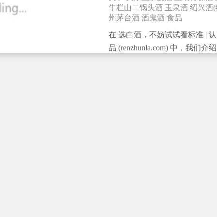
牛栏山二锅头酒
玉泉酒
绍兴酒(
州茅台酒
酒鬼酒
食品
在 选白酒，不妨试试看标准 | 认
品 (renzhunla.com) 中，
标准，以及怎么通过标准区分纯
本期对地理标志白酒进行梳理，
么是地理标志产品根据国家质量