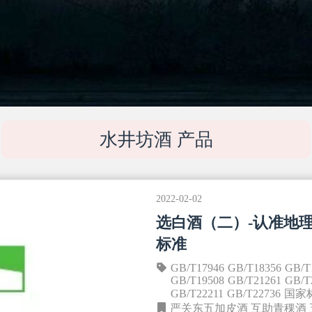
水井坊酒 产品
2022-02-02
选白酒（二）-认准地
标准
GB/T17946
GB/T18356
GB/T
GB/T19508
GB/T21261
GB/T
GB/T22211
GB/T22736
国家
严关东五加皮酒
互助青稞酒