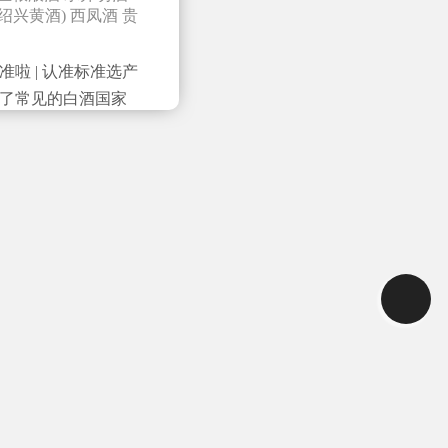
绍兴黄酒)
西凤酒
贵
准啦 | 认准标准选产
我们介绍了常见的白酒国家
粮食酒和勾调酒。
便于大家查阅。 什