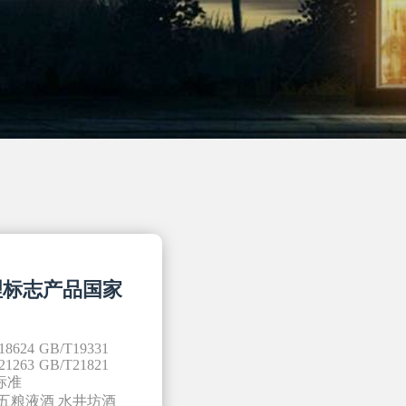
理标志产品国家
18624
GB/T19331
21263
GB/T21821
标准
五粮液酒
水井坊酒