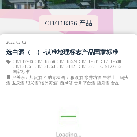
GB/T18356 产品
2022-02-02
选白酒（二）-认准地理标志产品国家标准
GB/T17946
GB/T18356
GB/T18624
GB/T19331
GB/T19508
GB/T21261
GB/T21263
GB/T21821
GB/T22211
GB/T22736
国家标准
严关东五加皮酒
互助青稞酒
五粮液酒
水井坊酒
牛栏山二锅头
酒
玉泉酒
绍兴酒(绍兴黄酒)
西凤酒
贵州茅台酒
酒鬼酒
食品