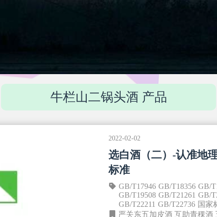
牛栏山二锅头酒 产品
2022-02-02
选白酒（二）-认准地
标准
GB/T17946
GB/T18356
GB/T
GB/T19508
GB/T21261
GB/T
GB/T22211
GB/T22736
国家
严关东五加皮酒
互助青稞酒