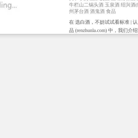
牛栏山二锅头酒
玉泉酒
绍兴酒(
州茅台酒
酒鬼酒
食品
在 选白酒，不妨试试看标准 | 认
品 (renzhunla.com) 中，
标准，以及怎么通过标准区分纯
本期对地理标志白酒进行梳理，
么是地理标志产品根据国家质量