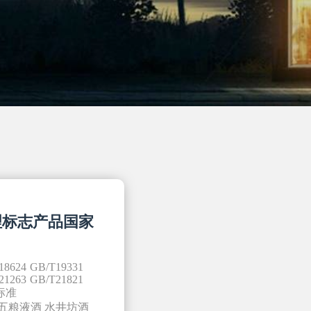
理标志产品国家
18624
GB/T19331
21263
GB/T21821
标准
五粮液酒
水井坊酒