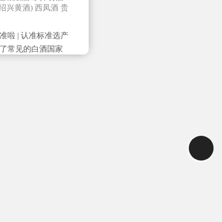
绍兴黄酒)
西凤酒
贵
准啦 | 认准标准选产
我们介绍了常见的白酒国家
粮食酒和勾调酒。
便于大家查阅。 什