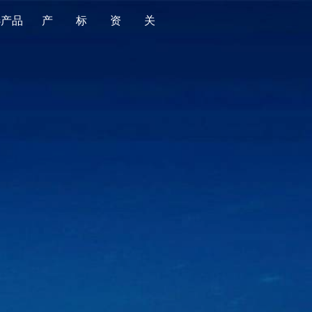
选产品
产
标
资
关
品
准
源
于
全部
全部
金标导航
平台简介
食品
国家标准
金标质量
版权声明
消费品
行业标准
产品监督抽查
时光轴
婴童用品
地方标准
老人用品
团体标准
家居用品
企业标准