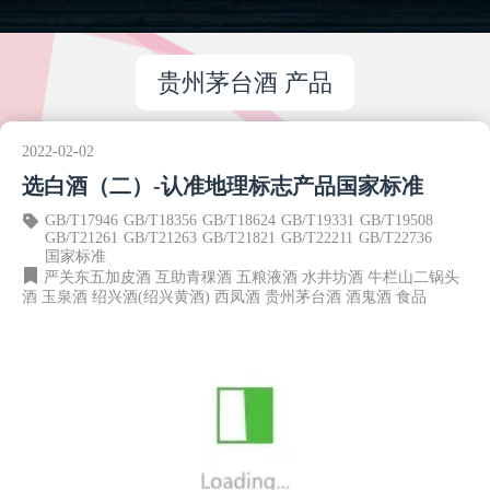
贵州茅台酒 产品
2022-02-02
选白酒（二）-认准地理标志产品国家标准
GB/T17946
GB/T18356
GB/T18624
GB/T19331
GB/T19508
GB/T21261
GB/T21263
GB/T21821
GB/T22211
GB/T22736
国家标准
严关东五加皮酒
互助青稞酒
五粮液酒
水井坊酒
牛栏山二锅头
酒
玉泉酒
绍兴酒(绍兴黄酒)
西凤酒
贵州茅台酒
酒鬼酒
食品