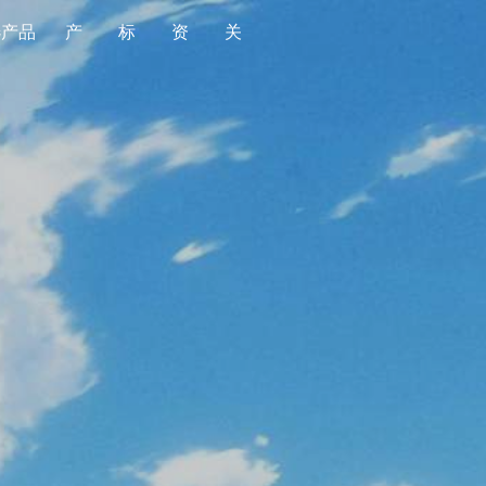
选产品
产
标
资
关
品
准
源
于
全部
全部
金标导航
平台简介
食品
国家标准
金标质量
版权声明
消费品
行业标准
产品监督抽查
时光轴
婴童用品
地方标准
老人用品
团体标准
家居用品
企业标准