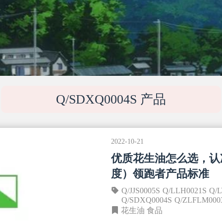
Q/SDXQ0004S 产品
2022-10-21
优质花生油怎么选，认准
度）领跑者产品标准
Q/JJS0005S
Q/LLH0021S
Q/
Q/SDXQ0004S
Q/ZLFLM000
花生油
食品