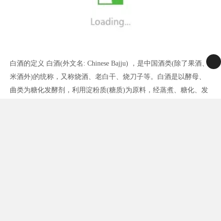
白酒的定义 白酒(外文名: Chinese Bajju) ，是中国酒类(除了果酒、
米酒外)的统称，又称烧酒、老白干、烧刀子等。白酒是以酵母、
曲类为糖化发酵剂，利用淀粉质(糖质)为原料，经蒸煮、糖化、发
酵、蒸馏、陈酿和勾兑酿制而成的各类白