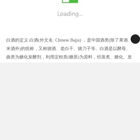
白酒的定义 白酒(外文名: Chinese Bajju) ，是中国酒类(除了果酒、
米酒外)的统称，又称烧酒、老白干、烧刀子等。白酒是以酵母、
曲类为糖化发酵剂，利用淀粉质(糖质)为原料，经蒸煮、糖化、发
酵、蒸馏、陈酿和勾兑酿制而成的各类白