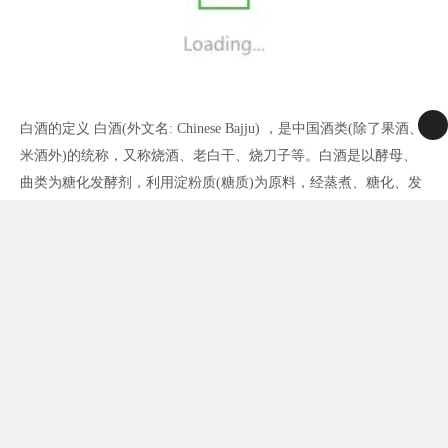
白酒的定义 白酒(外文名: Chinese Bajju) ，是中国酒类(除了果酒、
米酒外)的统称，又称烧酒、老白干、烧刀子等。白酒是以酵母、
曲类为糖化发酵剂，利用淀粉质(糖质)为原料，经蒸煮、糖化、发
酵、蒸馏、陈酿和勾兑酿制而成的各类白