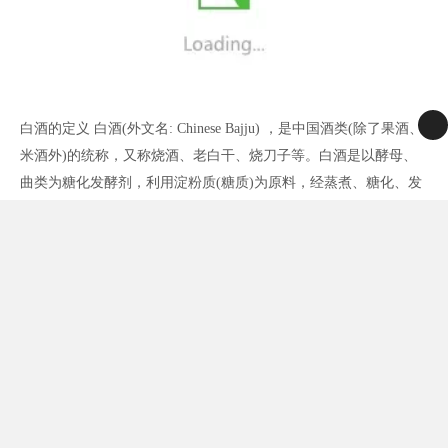
白酒的定义 白酒(外文名: Chinese Bajju) ，是中国酒类(除了果酒、
米酒外)的统称，又称烧酒、老白干、烧刀子等。白酒是以酵母、
曲类为糖化发酵剂，利用淀粉质(糖质)为原料，经蒸煮、糖化、发
酵、蒸馏、陈酿和勾兑酿制而成的各类白