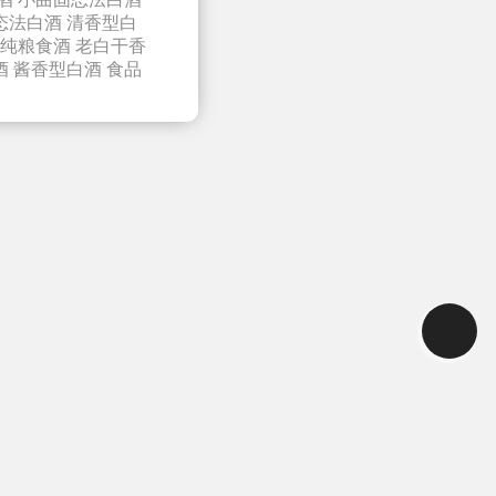
态法白酒
清香型白
纯粮食酒
老白干香
酒
酱香型白酒
食品
，又称烧酒、老白干、
为糖化发酵剂，利
煮、糖化、发酵、蒸
白