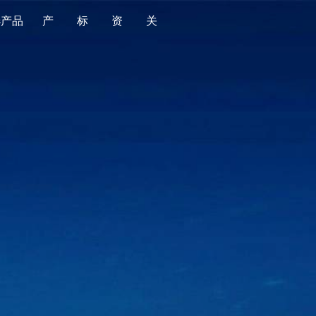
选产品
产
标
资
关
品
准
源
于
全部
全部
金标导航
平台简介
食品
国家标准
金标质量
版权声明
消费品
行业标准
产品监督抽查
时光轴
婴童用品
地方标准
老人用品
团体标准
家居用品
企业标准