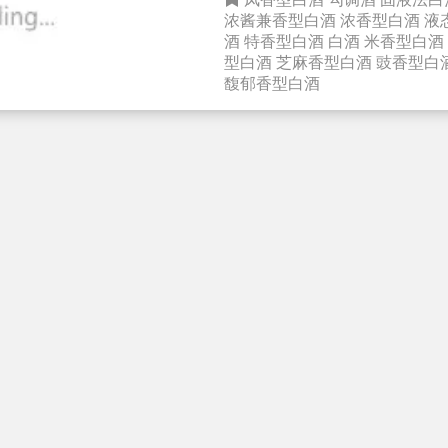
浓酱兼香型白酒
浓香型白酒
液
酒
特香型白酒
白酒
米香型白酒
型白酒
芝麻香型白酒
豉香型白
馥郁香型白酒
白酒的定义 白酒(外文名: Chinese Bajju) ，是中国酒
类(除了果酒、米酒外)的统称
烧刀子等。白酒是以酵母、曲类
用淀粉质(糖质)为原料，经蒸
馏、陈酿和勾兑酿制而成的各类